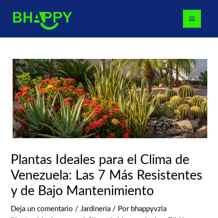
Ir
Navegación
MAI
al
de
MEN
contenido
entradas
Plantas Ideales para el Clima de
Venezuela: Las 7 Más Resistentes
y de Bajo Mantenimiento
Deja un comentario
/
Jardinería
/ Por
bhappyvzla