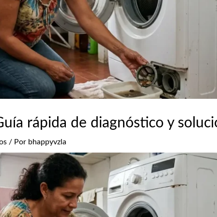
uía rápida de diagnóstico y soluc
os
/ Por
bhappyvzla