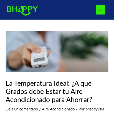
Ir
Navegación
MAI
al
de
MEN
contenido
entradas
La Temperatura Ideal: ¿A qué
Grados debe Estar tu Aire
Acondicionado para Ahorrar?
Deja un comentario
/
Aire Acondicionado
/ Por
bhappyvzla